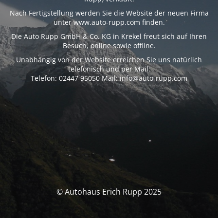
Nach Fertigstellung werden Sie die Website der neuen Firma
unter www.auto-rupp.com finden.
Die Auto Rupp GmbH & Co. KG in Krekel freut sich auf Ihren
Besuch, online sowie offline.
Unabhängig von der Website erreichen Sie uns natürlich
telefonisch und per Mail:
Telefon: 02447 95050 Mail: info@auto-rupp.com
© Autohaus Erich Rupp 2025