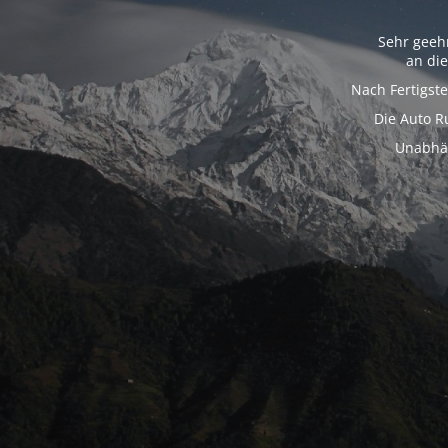
Sehr geeh
an di
Nach Fertigst
Die Auto R
Unabhän