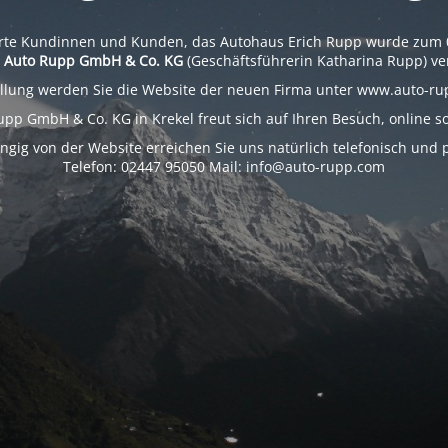
rte Kundinnen und Kunden, das Autohaus Erich Rupp wurde zum 
e
Auto Rupp GmbH & Co. KG
(Geschäftsführerin Katharina Rupp) ve
ellung werden Sie die Website der neuen Firma unter www.auto-ru
upp GmbH & Co. KG in Krekel freut sich auf Ihren Besuch, online sow
gig von der Website erreichen Sie uns natürlich telefonisch und p
Telefon: 02447 95050 Mail: info@auto-rupp.com