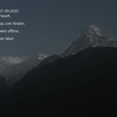
01.09.2025
rkauft.
pp.com finden.
ie offline.
er Mail: