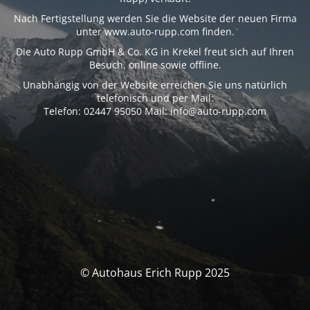
Nach Fertigstellung werden Sie die Website der neuen Firma
unter www.auto-rupp.com finden.
Die Auto Rupp GmbH & Co. KG in Krekel freut sich auf Ihren
Besuch, online sowie offline.
Unabhängig von der Website erreichen Sie uns natürlich
telefonisch und per Mail:
Telefon: 02447 95050 Mail: info@auto-rupp.com
© Autohaus Erich Rupp 2025