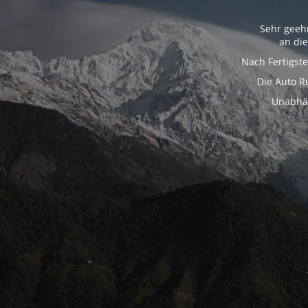
Sehr geeh
an di
Nach Fertigst
Die Auto R
Unabhän