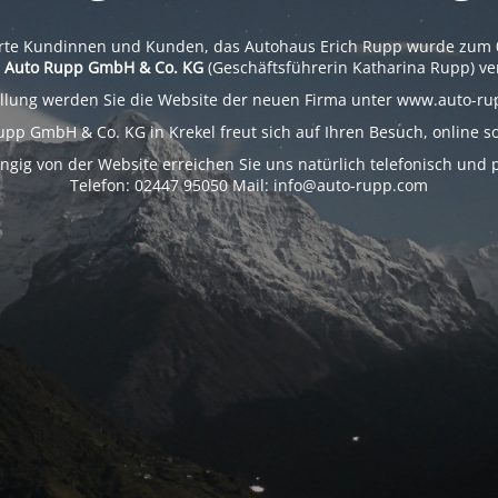
rte Kundinnen und Kunden, das Autohaus Erich Rupp wurde zum 
e
Auto Rupp GmbH & Co. KG
(Geschäftsführerin Katharina Rupp) ve
ellung werden Sie die Website der neuen Firma unter www.auto-ru
upp GmbH & Co. KG in Krekel freut sich auf Ihren Besuch, online sow
gig von der Website erreichen Sie uns natürlich telefonisch und p
Telefon: 02447 95050 Mail: info@auto-rupp.com