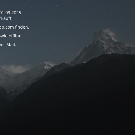
01.09.2025
rkauft.
pp.com finden.
ie offline.
er Mail: