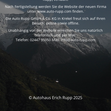
Nach Fertigstellung werden Sie die Website der neuen Firma
unter www.auto-rupp.com finden.
Die Auto Rupp GmbH & Co. KG in Krekel freut sich auf Ihren
Besuch, online sowie offline.
Unabhängig von der Website erreichen Sie uns natürlich
telefonisch und per Mail:
Telefon: 02447 95050 Mail: info@auto-rupp.com
© Autohaus Erich Rupp 2025