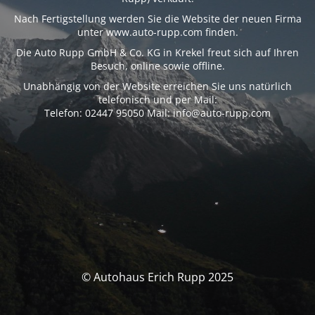
Nach Fertigstellung werden Sie die Website der neuen Firma
unter www.auto-rupp.com finden.
Die Auto Rupp GmbH & Co. KG in Krekel freut sich auf Ihren
Besuch, online sowie offline.
Unabhängig von der Website erreichen Sie uns natürlich
telefonisch und per Mail:
Telefon: 02447 95050 Mail: info@auto-rupp.com
© Autohaus Erich Rupp 2025