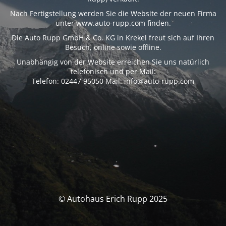
Nach Fertigstellung werden Sie die Website der neuen Firma
unter www.auto-rupp.com finden.
Die Auto Rupp GmbH & Co. KG in Krekel freut sich auf Ihren
Besuch, online sowie offline.
Unabhängig von der Website erreichen Sie uns natürlich
telefonisch und per Mail:
Telefon: 02447 95050 Mail: info@auto-rupp.com
© Autohaus Erich Rupp 2025