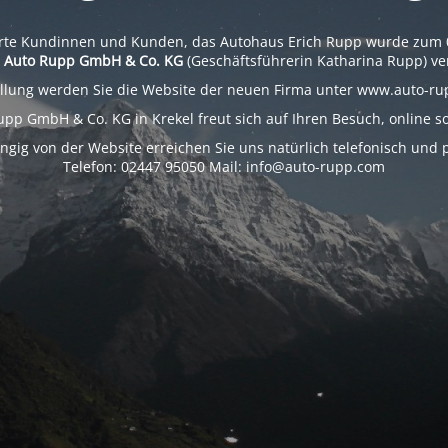
rte Kundinnen und Kunden, das Autohaus Erich Rupp wurde zum 
e
Auto Rupp GmbH & Co. KG
(Geschäftsführerin Katharina Rupp) ve
ellung werden Sie die Website der neuen Firma unter www.auto-ru
upp GmbH & Co. KG in Krekel freut sich auf Ihren Besuch, online sow
gig von der Website erreichen Sie uns natürlich telefonisch und p
Telefon: 02447 95050 Mail: info@auto-rupp.com