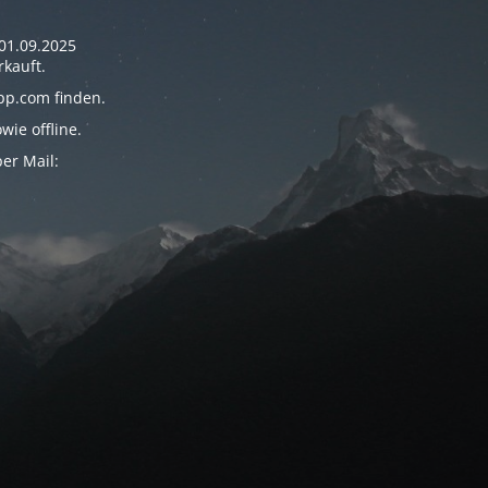
01.09.2025
rkauft.
pp.com finden.
ie offline.
er Mail: