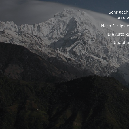
Sehr geeh
an di
Nach Fertigst
Die Auto R
Unabhän