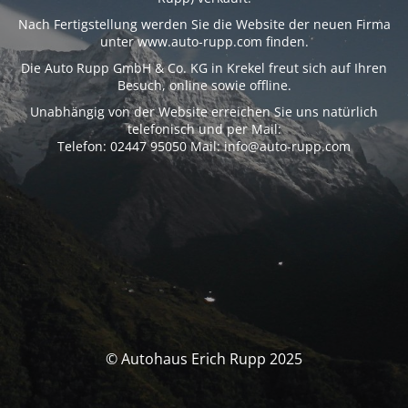
Nach Fertigstellung werden Sie die Website der neuen Firma
unter www.auto-rupp.com finden.
Die Auto Rupp GmbH & Co. KG in Krekel freut sich auf Ihren
Besuch, online sowie offline.
Unabhängig von der Website erreichen Sie uns natürlich
telefonisch und per Mail:
Telefon: 02447 95050 Mail: info@auto-rupp.com
© Autohaus Erich Rupp 2025